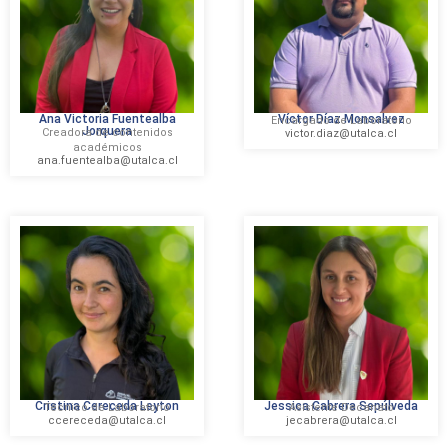
Ana Victoria Fuentealba
Víctor Díaz Monsalvez
Encargado de Laboratorio
Jorquera
Creadora de contenidos
victor.diaz@utalca.cl
académicos
ana.fuentealba@utalca.cl
Cristina Cereceda Leyton
Jessica Cabrera Sepúlveda
Técnico de Laboratorio
Asistente Decanato
ccereceda@utalca.cl
jecabrera@utalca.cl