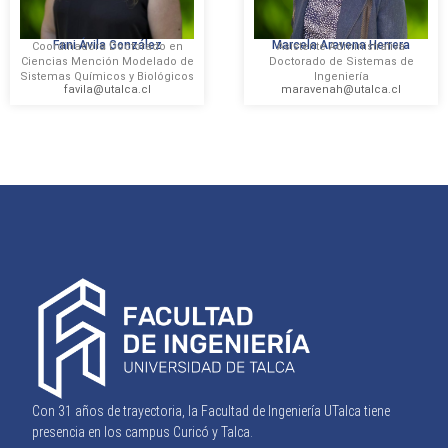
Fani Ávila González
Marcela Aravena Herrera
Coordinadora Doctorado en
Asistente Administrativa
Ciencias Mención Modelado de
Doctorado de Sistemas de
Sistemas Químicos y Biológicos
Ingeniería
favila@utalca.cl
maravenah@utalca.cl
Con 31 años de trayectoria, la Facultad de Ingeniería UTalca tiene
presencia en los campus Curicó y Talca.