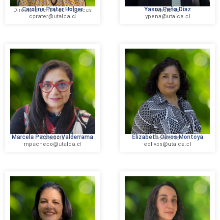
Caroline Prater Holger
Yasna Peña Díaz
Directora Centro de Prácticas
Asistente
cprater@utalca.cl
ypena@utalca.cl
Marcela Pacheco Valderrama
Elizabeth Olivos Montoya
Asistente
Asistente
mpacheco@utalca.cl
eolivos@utalca.cl