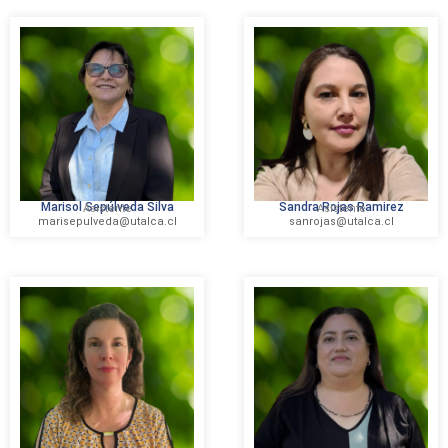
Marisol Sepúlveda Silva
Sandra Rojas Ramirez
Asistente
Asistente
marisepulveda@utalca.cl
sanrojas@utalca.cl