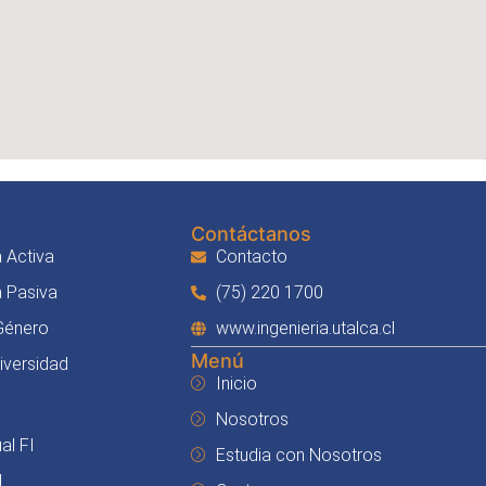
Contáctanos
 Activa
Contacto
a Pasiva
(75) 220 1700
 Género
www.ingenieria.utalca.cl
Menú
Diversidad
Inicio
Nosotros
al FI
Estudia con Nosotros
I