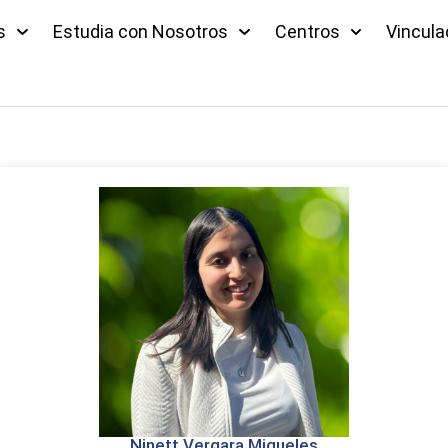
s
Estudia con Nosotros
Centros
Vincula
Ninett Vergara Migueles