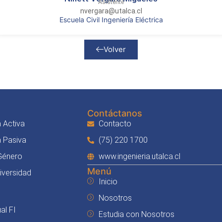
Asistente
nvergara@utalca.cl
Escuela Civil Ingeniería Eléctrica
Volver
Contáctanos
 Activa
Contacto
a Pasiva
(75) 220 1700
 Género
www.ingenieria.utalca.cl
Menú
Diversidad
Inicio
Nosotros
al FI
Estudia con Nosotros