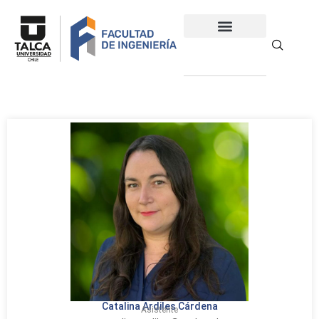
Catalina Ardiles Cárdena
Asistente