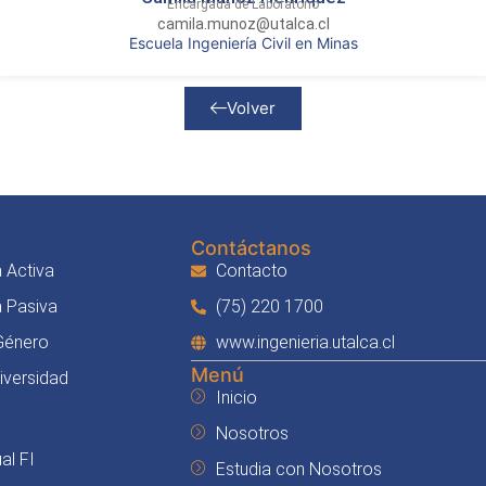
Encargada de Laboratorio
camila.munoz@utalca.cl
Escuela Ingeniería Civil en Minas
Volver
Contáctanos
 Activa
Contacto
a Pasiva
(75) 220 1700
 Género
www.ingenieria.utalca.cl
Menú
Diversidad
Inicio
Nosotros
al FI
Estudia con Nosotros