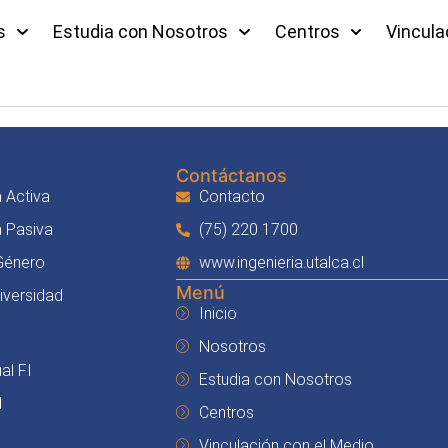
s
Estudia con Nosotros
Centros
Vincula
Contáctanos
 Activa
Contacto
a Pasiva
(75) 220 1700
 Género
www.ingenieria.utalca.cl
Menú
Diversidad
Inicio
Nosotros
al FI
Estudia con Nosotros
I
Centros
Vinculación con el Medio