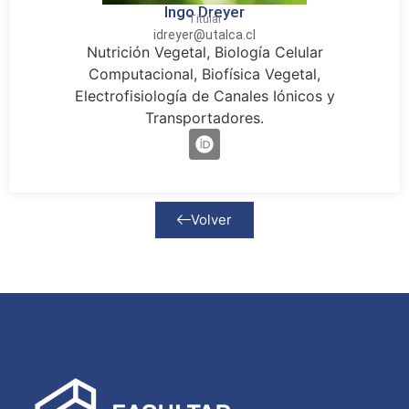
Ingo Dreyer
Titular
idreyer@utalca.cl
Nutrición Vegetal, Biología Celular
Computacional, Biofísica Vegetal,
Electrofisiología de Canales Iónicos y
Transportadores.
Volver