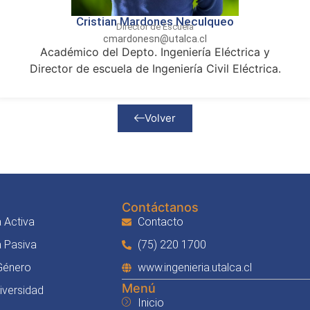
Cristian Mardones Neculqueo
Director de Escuela
cmardonesn@utalca.cl
Académico del Depto. Ingeniería Eléctrica y
Director de escuela de Ingeniería Civil Eléctrica.
Volver
Contáctanos
 Activa
Contacto
a Pasiva
(75) 220 1700
 Género
www.ingenieria.utalca.cl
Menú
Diversidad
Inicio