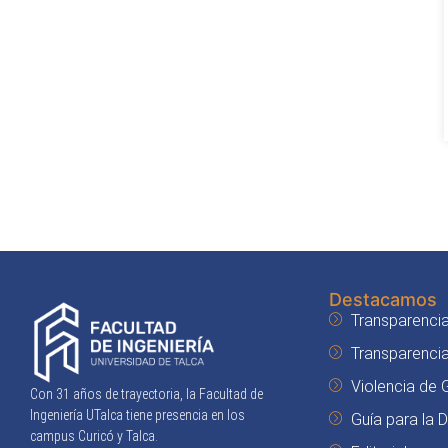
Destacamos
Transparencia
Transparenci
Violencia de
Con 31 años de trayectoria, la Facultad de
Ingeniería UTalca tiene presencia en los
Guía para la 
campus Curicó y Talca.