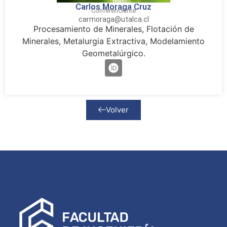
Carlos Moraga Cruz
Conferenciante
carmoraga@utalca.cl
Procesamiento de Minerales, Flotación de
Minerales, Metalurgia Extractiva, Modelamiento
Geometalúrgico.
Volver