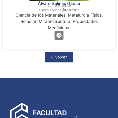
Álvaro Salinas Gaona
Conferenciante
alvaro.salinas@utalca.cl
Ciencia de los Materiales, Metalurgia Física,
Relación Microestructura, Propiedades
Mecánicas.
Volver