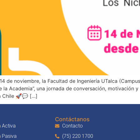
e 14 de noviembre, la Facultad de Ingeniería UTalca (Campus
de la Academia”, una jornada de conversación, motivación 
n Chile 🚀💬 […]
Contáctanos
 Activa
Contacto
a Pasiva
(75) 220 1700