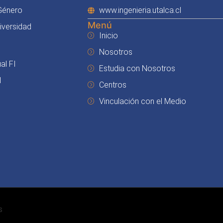
 Género
www.ingenieria.utalca.cl
Menú
Diversidad
Inicio
Nosotros
al FI
Estudia con Nosotros
I
Centros
Vinculación con el Medio
s