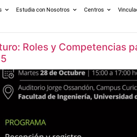
s
Estudia con Nosotros
Centros
Vincula
turo: Roles y Competencias pa
25