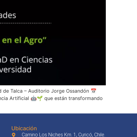
ad de Talca – Auditorio Jorge Ossandón 📅
encia Artificial 🤖🌱 que están transformando
Ubicación
Camino Los Niches Km. 1, Curicó, Chile.