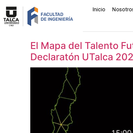
Inicio
Nosotro
El Mapa del Talento Fu
Declaratón UTalca 20