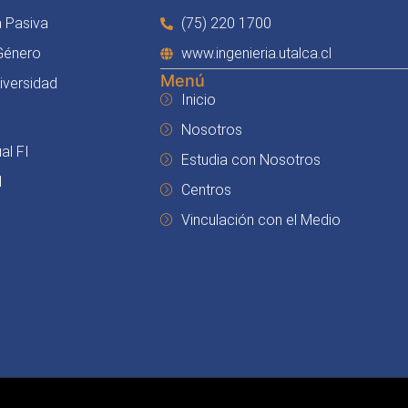
a Pasiva
(75) 220 1700
 Género
www.ingenieria.utalca.cl
Menú
Diversidad
Inicio
Nosotros
al FI
Estudia con Nosotros
I
Centros
Vinculación con el Medio