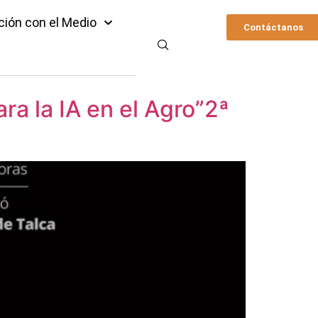
ción con el Medio
Contáctanos
ra la IA en el Agro”2ª